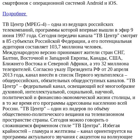
смартфонов с операционной системой Android и iOS.
Подробнее
ТВ Центр (MPEG-4) – одна из ведущих российских
телекомпаний, программы которой впервые вышли в эфир 9
июня 1997 года. Сегодня передачи канала "ТВ Центр" смотрят
в 85 субъектах Российской Федерации, а его потенциальная
аудитория составляет 103,7 миллиона человек.
Международную версию принимают жители стран СНГ,
Балтии, Восточной и Западной Европы, Канады, США,
Ближнего Востока и Северной Африки, а это 32 миллиона
телезрителей. Согласно указу Президента РФ от 20 апреля
2013 года, канал внесён в список Первого мультиплекса –
общероссийских, обязательных общедоступных каналов. "ТВ
Центр" – федеральный канал, освещающий всё многообразие
духовной, интеллектуальной, социальной, научной,
политической и финансово-экономической жизни столицы, и
в то же время его программы адресованы населению всей
России. "ТВ Центр" – один из лидеров по объёму
общественно-политического вещания на телевизионном
пространстве страны. Сегодня можно говорить о
сложившемся фирменном стиле "ТВ Центра". Избегая
крайностей – гламура и желтизны – канал ориентируется на
программы актуального звучания с акцентом на волнующие