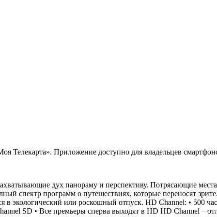
 Телекарта». Приложение доступно для владельцев смартфонов
захватывающие дух панораму и перспективу. Потрясающие места в
олный спектр программ о путешествиях, которые переносят зрите
 в экологический или роскошный отпуск. HD Channel: • 500 час
Channel SD • Все премьеры сперва выходят в HD HD Channel – от