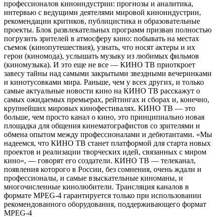
профессионалов киноиндустрии: прогнозы и аналитика,
интервью с ведущими деятелями мировой киноиндустрии,
рекомендации критиков, публицистика и образовательные
проекты. Блок развлекательных программ призван полностью
погрузить зрителей в атмосферу кино: побывать на местах
съемок (кинопутешествия), узнать, что носят актеры и их
герои (киномода), услышать музыку из любимых фильмов
(киномузыка). И это еще не все — КИНО ТВ приоткроет
завесу тайны над самыми закрытыми звездными вечеринками
и кинотусовками мира. Раньше, чем у всех других, и только
самые актуальные новости кино на КИНО ТВ расскажут о
самых ожидаемых премьерах, рейтингах и сборах и, конечно,
крупнейших мировых кинофестивалях. КИНО ТВ — это
больше, чем просто канал о кино, это принципиально новая
площадка для общения кинематографистов со зрителями и
обмена опытом между профессионалами и дебютантами. «Мы
надеемся, что КИНО ТВ станет платформой для старта новых
проектов и реализации творческих идей, связанных с миром
кино», — говорят его создатели. КИНО ТВ — телеканал,
появления которого в России, без сомнения, очень ждали и
профессионалы, и самые взыскательные киноманы, и
многочисленные кинолюбители. Трансляция каналов в
формате MPEG-4 гарантируется только при использовании
рекомендованного оборудования, поддерживающего формат
MPEG-4