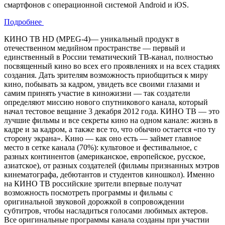
смартфонов с операционной системой Android и iOS.
Подробнее
КИНО ТВ HD (MPEG-4)— уникальный продукт в
отечественном медийном пространстве — первый и
единственный в России тематический ТВ-канал, полностью
посвященный кино во всех его проявлениях и на всех стадиях
создания. Дать зрителям возможность приобщиться к миру
кино, побывать за кадром, увидеть все своими глазами и
самим принять участие в киножизни — так создатели
определяют миссию нового спутникового канала, который
начал тестовое вещание 3 декабря 2012 года. КИНО ТВ — это
лучшие фильмы и все секреты кино на одном канале: жизнь в
кадре и за кадром, а также все то, что обычно остается «по ту
сторону экрана». Кино — как оно есть — займет главное
место в сетке канала (70%): культовое и фестивальное, с
разных континентов (американское, европейское, русское,
азиатское), от разных создателей (фильмы признанных мэтров
кинематографа, дебютантов и студентов киношкол). Именно
на КИНО ТВ российские зрители впервые получат
возможность посмотреть программы и фильмы с
оригинальной звуковой дорожкой в сопровождении
субтитров, чтобы насладиться голосами любимых актеров.
Все оригинальные программы канала созданы при участии