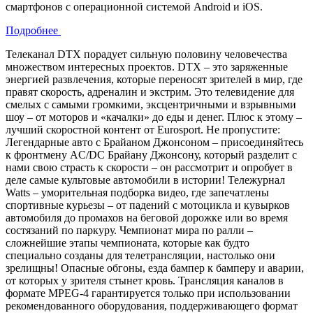
смартфонов с операционной системой Android и iOS.
Подробнее
Телеканал DTX порадует сильную половину человечества
множеством интересных проектов. DTX – это заряженные
энергией развлечения, которые переносят зрителей в мир, где
правят скорость, адреналин и экстрим. Это телевидение для
смелых с самыми громкими, эксцентричными и взрывными
шоу – от моторов и «качалки» до еды и денег. Плюс к этому –
лучший скоростной контент от Eurosport. Не пропустите:
Легендарные авто с Брайаном Джонсоном – присоединяйтесь
к фронтмену AC/DC Брайану Джонсону, который разделит с
нами свою страсть к скорости – он рассмотрит и опробует в
деле самые культовые автомобили в истории! Тележурнал
Watts – уморительная подборка видео, где запечатлены
спортивные курьезы – от падений с мотоцикла и кувырков
автомобиля до промахов на беговой дорожке или во время
состязаний по паркуру. Чемпионат мира по ралли –
сложнейшие этапы чемпионата, которые как будто
специально созданы для телетрансляции, настолько они
зрелищны! Опасные обгоны, езда бампер к бамперу и аварии,
от которых у зрителя стынет кровь. Трансляция каналов в
формате MPEG-4 гарантируется только при использовании
рекомендованного оборудования, поддерживающего формат