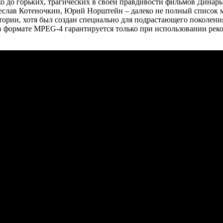
о до горьких, трагических в своей правдивости фильмов Динар
еслав Котеночкин, Юрий Норштейн – далеко не полный список м
дитории, хотя был создан специально для подрастающего поколе
в в формате MPEG-4 гарантируется только при использовании р