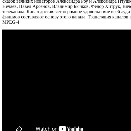
сказок великих новаторов Александра Роу и Александра Птушк
Нечаев, Павел Арсенов, Владимир Бычков, Федор Хитрук, Вяч
телеканала. Канал доставляет огромное удовольствие всей ау
фильмов составляют основу этого канала. Трансляция канало
MPEG-4